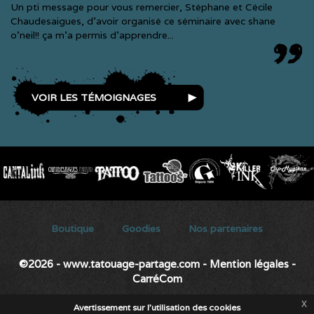
Un pti message pour vous remercier, Stéphane et Cécile
Chaudesaigues, d'avoir organisé ce séminaire avec shane
o'neil!! ça m'a permis d'apprendre...
VOIR LES TÉMOIGNAGES
SECONDARY MENU
Boutique
Goodies
Nos partenaires
©2026 - www.tatouage-partage.com
-
Mention légales
-
CarréCom
x
Avertissement sur l'utilisation des cookies