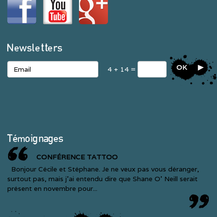
Newsletters
OK
4 + 14 =
Témoignages
CONFÉRENCE TATTOO
Bonjour Cécile et Stéphane. Je ne veux pas vous déranger,
surtout pas, mais j’ai entendu dire que Shane O’ Neill serait
présent en novembre pour...