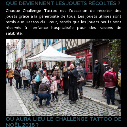
QUE DEVIENNENT LES JOUETS RÉCOLTÉS ?
Chaque Challenge Tattoo est l’occasion de récolter des
jouets grâce à la générosité de tous. Les jouets utilisés sont
remis aux Restos du Cœur, tandis que les jouets neufs sont
réservés à l’enfance hospitalisée pour des raisons de
salubrité.
CHALLENGE_TATTOO_ASSOCIATION_LES_T
OÙ AURA LIEU LE CHALLENGE TATTOO DE
NOËL 2018 ?