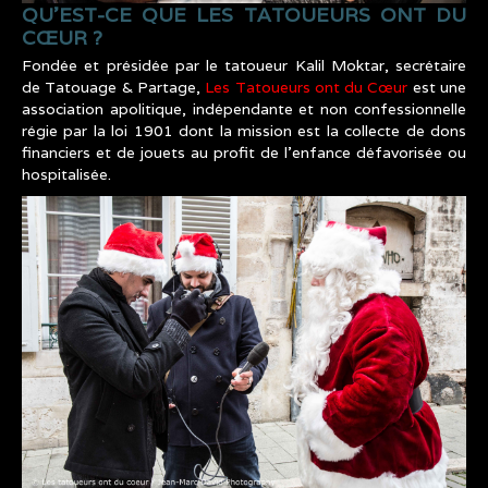
QU’EST-CE QUE LES TATOUEURS ONT DU
CŒUR ?
Fondée et présidée par le tatoueur Kalil Moktar, secrétaire
de Tatouage & Partage,
Les Tatoueurs ont du Cœur
est une
association apolitique, indépendante et non confessionnelle
régie par la loi 1901 dont la mission est la collecte de dons
financiers et de jouets au profit de l’enfance défavorisée ou
hospitalisée.
CHALLENGE_TATTOO_ASSOCIATION_LES_T