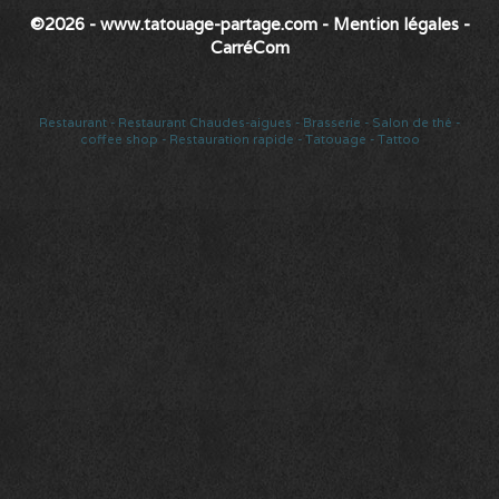
©2026 - www.tatouage-partage.com
-
Mention légales
-
CarréCom
Restaurant
-
Restaurant Chaudes-aigues
-
Brasserie
-
Salon de thé
-
coffee shop
-
Restauration rapide
-
Tatouage
-
Tattoo