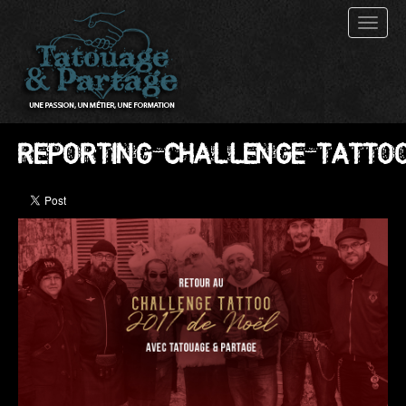
Toggl
naviga
REPORTING_CHALLENGE_TATTOO