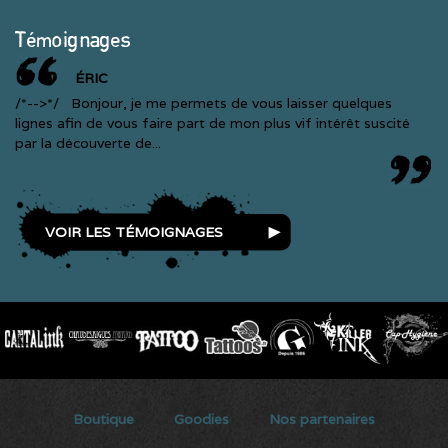
Témoignages
ÉRIC
/*-->*/ Bonjour, je me permets de vous laisser quelques
lignes afin de vous faire part de mon plus vif intérêt suscité
par la découverte de...
VOIR LES TÉMOIGNAGES
Secondary menu
Boutique
Goodies
Nos partenaires