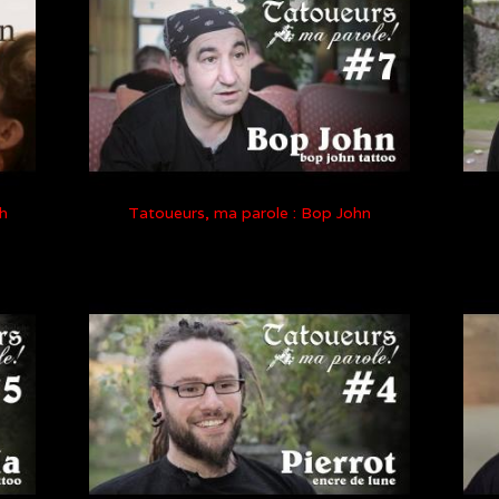
h
Tatoueurs, ma parole : Bop John