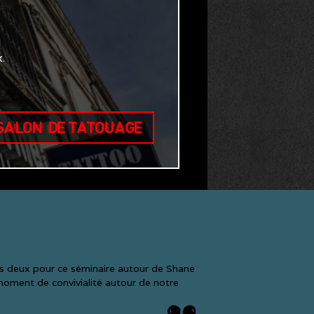
.
 SALON DE TATOUAGE
es deux pour ce séminaire autour de Shane
 moment de convivialité autour de notre