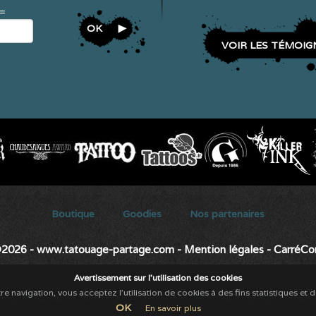
 =
OK
VOIR LES TÉMOIG
Secondary menu
Boutique
Goodies
Nos partenaires
2026 - www.tatouage-partage.com
-
Mention légales
-
CarréC
Avertissement sur l'utilisation des cookies
re navigation, vous acceptez l'utilisation de cookies à des fins statistiques et 
ant Chaudes-aigues
-
Brasserie
-
Salon de thé
-
coffee shop
-
Restauration rapi
OK
En savoir plus