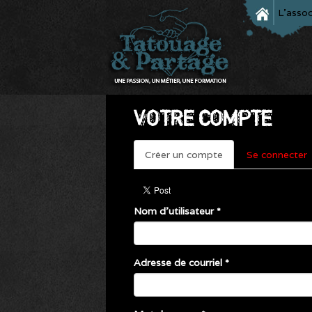
L'assoc
VOTRE COMPTE
Primary
Créer un compte
(onglet
Se connecter
tabs
actif)
Nom d'utilisateur
*
Adresse de courriel
*