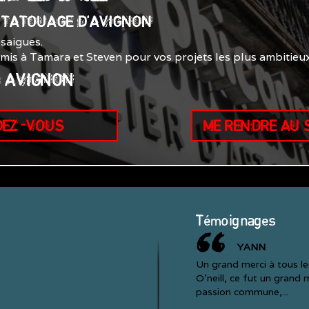
E TATOUAGE D'AVIGNON
saigues.
smis à Tamara et Steven pour vos projets les plus ambitieux
0 AVIGNON
DEZ-VOUS
ME RENDRE AU
Témoignages
YANN
Un grand merci à tous l
O'neill, ce fut un grand
passion commune,...