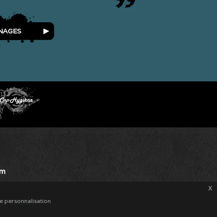
NAGES
om
x
de personnalisation
de
-
Tatouage
-
Tattoo