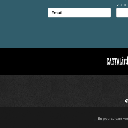
7 + 0
©
En poursuivant vot
Restaurant
-
Restaur