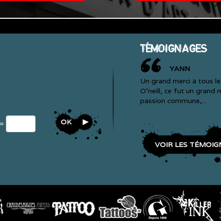
TÉMOIGNAGES
YANN
Un grand merci à tous l
O'neill, ce fut un grand
passion commune,...
OK
 =
VOIR LES TÉMOIG