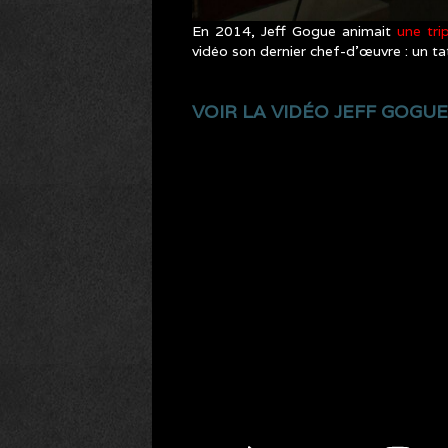
En 2014, Jeff Gogue animait
une tri
vidéo son dernier chef-d’œuvre : un ta
VOIR LA VIDÉO JEFF GOGU
JEFF
GOGUE/DANIEL
MILLER:
BODYSUIT