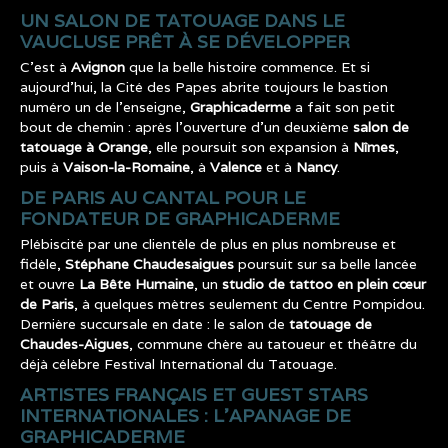
UN SALON DE TATOUAGE DANS LE
VAUCLUSE PRÊT À SE DÉVELOPPER
C’est à
Avignon
que la belle histoire commence. Et si
aujourd’hui, la Cité des Papes abrite toujours le bastion
numéro un de l’enseigne,
Graphicaderme
a fait son petit
bout de chemin : après l’ouverture d’un deuxième
salon de
tatouage à Orange
, elle poursuit son expansion à
Nîmes
,
puis à
Vaison-la-Romaine
, à
Valence
et à
Nancy
.
DE PARIS AU CANTAL POUR LE
FONDATEUR DE GRAPHICADERME
Plébiscité par une clientèle de plus en plus nombreuse et
fidèle,
Stéphane Chaudesaigues
poursuit sur sa belle lancée
et ouvre
La Bête Humaine
, un
studio de tattoo en plein cœur
de Paris
, à quelques mètres seulement du Centre Pompidou.
Dernière succursale en date : le salon de
tatouage de
Chaudes-Aigues
, commune chère au tatoueur et théâtre du
déjà célèbre Festival International du Tatouage.
ARTISTES FRANÇAIS ET GUEST STARS
INTERNATIONALES : L’APANAGE DE
GRAPHICADERME