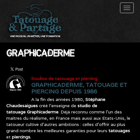
Toggl
naviga
GRAPHICADERME
Studios de tatouage et piercing
GRAPHICADERME, TATOUAGE ET
PIERCING DEPUIS 1986
A la fin des années 1980,
Stéphane
Chaudesaigues
créé l’enseigne de
studio de
tatouage Graphicaderme
. Déjà reconnu comme l’un des
maîtres du réalisme, en France mais aussi aux Etats-Unis, le
tatoueur cultive d’autres ambitions : celles d’offrir au plus
grand nombre les meilleures garanties pour leurs
tatouages
et
piercings
.