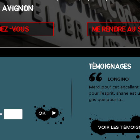
0 AVIGNON
DEZ-VOUS
ME RENDRE AU
TÉMOIGNAGES
LONGINO
Merci pour cet excellant 
pour l'esprit, shane est 
gris que pour la...
OK
 =
VOIR LES TÉMOIG