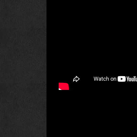
PARTAGE
-
JOE
CAPOBIANCO
X1H645I