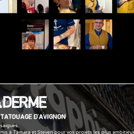
ADERME
E TATOUAGE D'AVIGNON
saigues.
smis à Tamara et Steven pour vos projets les plus ambitieux