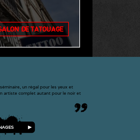
 SALON DE TATOUAGE
séminaire, un régal pour les yeux et
un artiste complet autant pour le noir et
NAGES