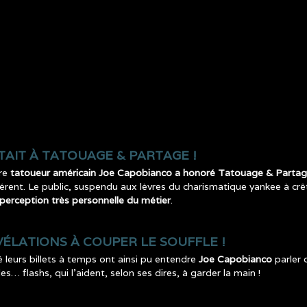
TAIT À TATOUAGE & PARTAGE !
bre
tatoueur américain Joe Capobianco a honoré Tatouage & Parta
férent. Le public, suspendu aux lèvres du charismatique yankee à crêt
 perception très personnelle du métier
.
VÉLATIONS À COUPER LE SOUFFLE !
 leurs billets à temps ont ainsi pu entendre
Joe Capobianco
parler 
s… flashs, qui l’aident, selon ses dires, à garder la main !