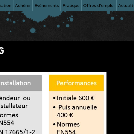
iation
Adhérer
Evénements
Pratique
Offres d'emploi
Actualit
G