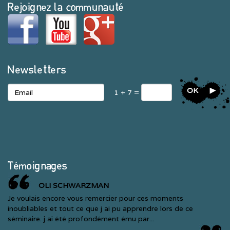
Rejoignez la communauté
Newsletters
OK
1 + 7 =
Témoignages
OLI SCHWARZMAN
Je voulais encore vous remercier pour ces moments
inoubliables et tout ce que j ai pu apprendre lors de ce
séminaire. j ai été profondément ému par...