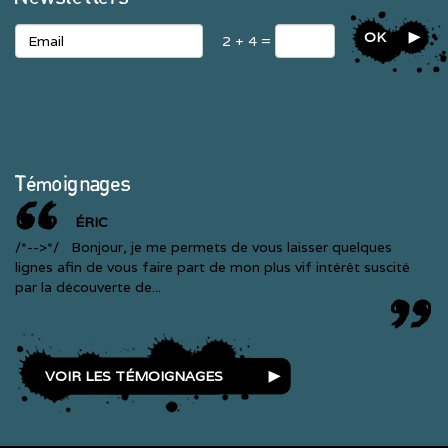
OK
2 + 4 =
Témoignages
ÉRIC
/*-->*/ Bonjour, je me permets de vous laisser quelques
lignes afin de vous faire part de mon plus vif intérêt suscité
par la découverte de...
VOIR LES TÉMOIGNAGES