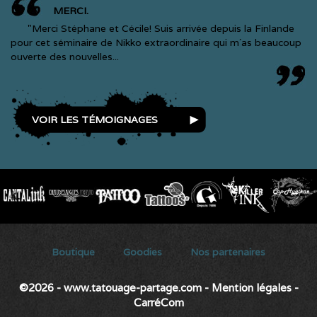
MERCI.
"Merci Stéphane et Cécile! Suis arrivée depuis la Finlande
pour cet séminaire de Nikko extraordinaire qui m´as beaucoup
ouverte des nouvelles...
VOIR LES TÉMOIGNAGES
Secondary menu
Boutique
Goodies
Nos partenaires
©2026 - www.tatouage-partage.com
-
Mention légales
-
CarréCom