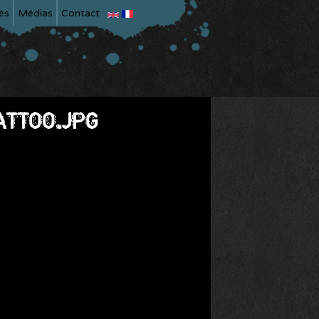
és
Médias
Contact
ATTOO.JPG