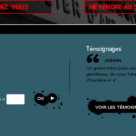
DEZ-VOUS
ME RENDRE AU
Témoignages
JAZMIN
Un grand merci pour ces 
gentillesse, de nous fai
d'humilité et d'...
OK
9 =
VOIR LES TÉMOIG