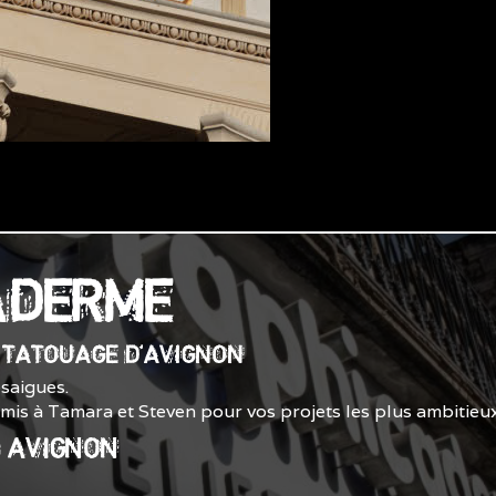
ADERME
E TATOUAGE D'AVIGNON
saigues.
smis à Tamara et Steven pour vos projets les plus ambitieux
0 AVIGNON