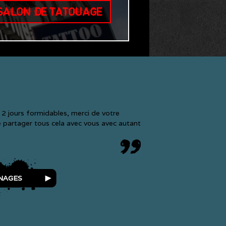
 SALON DE TATOUAGE
2 jours formidables, merci de votre
re partager tous cela avec vous avec autant
NAGES