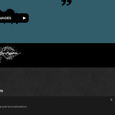
NAGES
om
x
de personnalisation
de
-
Tatouage
-
Tattoo