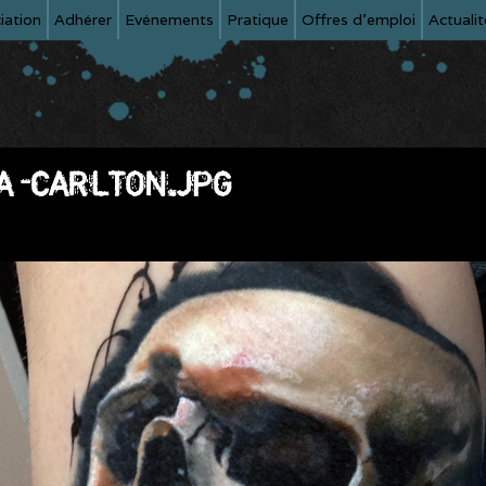
iation
Adhérer
Evénements
Pratique
Offres d'emploi
Actualit
A-CARLTON.JPG