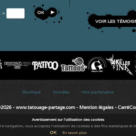
OK
1 =
VOIR LES TÉMOIG
Secondary menu
Boutique
Goodies
Nos partenaires
2026 - www.tatouage-partage.com
-
Mention légales
-
CarréC
Avertissement sur l'utilisation des cookies
re navigation, vous acceptez l'utilisation de cookies à des fins statistiques et 
ant Chaudes-aigues
-
Brasserie
-
Salon de thé
-
coffee shop
-
Restauration rapi
OK
En savoir plus