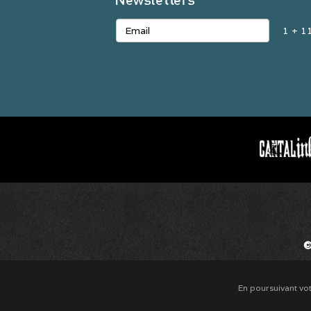
1 + 1
©
En poursuivant vot
Restaurant
-
Restaur