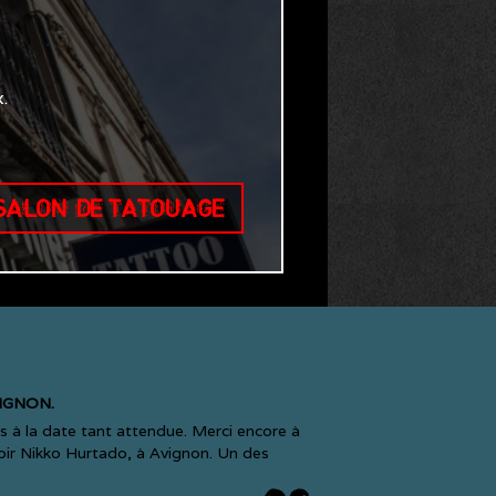
.
 SALON DE TATOUAGE
IGNON.
s à la date tant attendue. Merci encore à
ir Nikko Hurtado, à Avignon. Un des