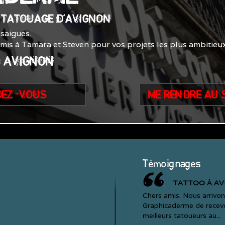
E TATOUAGE D'AVIGNON
saigues.
smis à Tamara et Steven pour vos projets les plus ambitieux
0 AVIGNON
DEZ-VOUS
ME RENDRE AU
Témoignages
TATTOO À AV
Chers amis. Nous arrivon
Graphicaderme de recevo
meilleurs tatoueurs au...