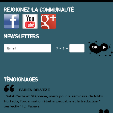
REJOIGNEZ LA COMMUNAUTÉ
NEWSLETTERS
OK
7 + 1 =
TÉMOIGNAGES
FABIEN BELVEZE
Salut Cécile et Stéphane, merci pour le séminaire de Nikko
Hurtado, l'organisation était impeccable et la traduction "
perfectly " ! ;) Fabien.