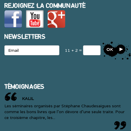
REJOIGNEZ LA COMMUNAUTÉ
NEWSLETTERS
OK
11 + 2 =
TÉMOIGNAGES
KALIL
Les séminaires organisés par Stéphane Chaudesaigues sont
comme les bons livres que l'on dévore d'une seule traite. Pour
ce troisième chapitre, les...