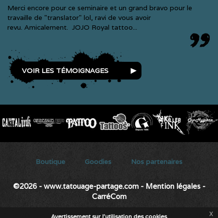
Merci encore pour ce seminaire et un grand bravo pour le
travaille de "translator" lol, ravi de vous avoir
revu. Amicalement. JOJO Royal tattoo...
VOIR LES TÉMOIGNAGES
SECONDARY MENU
Boutique
Goodies
Nos partenaires
©2026 - www.tatouage-partage.com
-
Mention légales
-
CarréCom
x
Avertissement sur l'utilisation des cookies