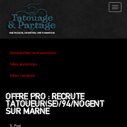
Toggl
naviga
Rechercher une annonce
Mes annonces
Mon compte
OFFRE PRO : RECRUTE
TATOUEUR(SE)/94/NOGENT
SUR MARNE