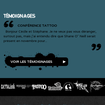
TÉMOIGNAGES
CONFÉRENCE TATTOO
Bonjour Cécile et Stéphane. Je ne veux pas vous déranger,
surtout pas, mais j’ai entendu dire que Shane O’ Neill serait
présent en novembre pour...
VOIR LES TÉMOIGNAGES
SECONDARY MENU