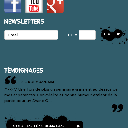
NEWSLETTERS
OK
3 + 0 =
TÉMOIGNAGES
CHARLY AVENIA
/*-->*/ Une fois de plus un séminaire vraiment au dessus de
mes espérances! Convivialité et bonne humeur étaient de la
partie pour un Shane O'...
VOIR LES TÉMOIGNAGES