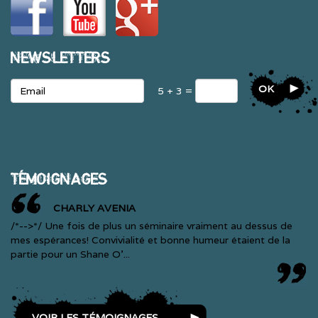
NEWSLETTERS
OK
5 + 3 =
TÉMOIGNAGES
CHARLY AVENIA
/*-->*/ Une fois de plus un séminaire vraiment au dessus de
mes espérances! Convivialité et bonne humeur étaient de la
partie pour un Shane O'...
VOIR LES TÉMOIGNAGES