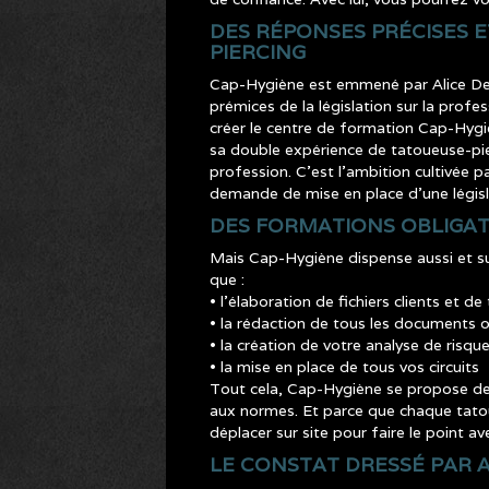
DES RÉPONSES PRÉCISES 
PIERCING
Cap-Hygiène est emmené par Alice Devi
prémices de la législation sur la profe
créer le centre de formation Cap-Hygi
sa double expérience de tatoueuse-pier
profession. C’est l’ambition cultivée
demande de mise en place d’une législ
DES FORMATIONS OBLIGA
Mais Cap-Hygiène dispense aussi et su
que :
• l’élaboration de fichiers clients et de 
• la rédaction de tous les documents 
• la création de votre analyse de risq
• la mise en place de tous vos circuits
Tout cela, Cap-Hygiène se propose de
aux normes. Et parce que chaque tatou
déplacer sur site pour faire le point a
LE CONSTAT DRESSÉ PAR A