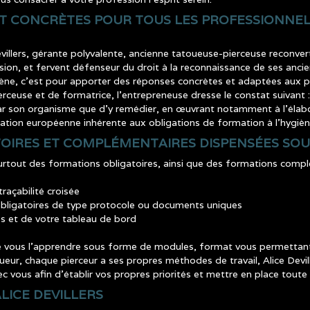
ET CONCRÈTES POUR TOUS LES PROFESSIONNEL
llers, gérante polyvalente, ancienne tatoueuse-pierceuse reconvert
ssion, et fervent défenseur du droit à la reconnaissance de ses ancien
ène, c’est pour apporter des réponses concrètes et adaptées aux p
ceuse et de formatrice, l’entrepreneuse dresse le constat suivant : 
 par son organisme que d’y remédier, en œuvrant notamment à l’élab
ation européenne inhérente aux obligations de formation à l’hygièn
TOIRES ET COMPLÉMENTAIRES DISPENSÉES SO
rtout des formations obligatoires, ainsi que des formations complé
traçabilité croisée
obligatoires de type protocole ou documents uniques
ues et de votre tableau de bord
 vous l’apprendre sous forme de modules, format vous permettant 
eur, chaque pierceur a ses propres méthodes de travail, Alice Devi
vec vous afin d’établir vos propres priorités et mettre en place tout
LICE DEVILLERS