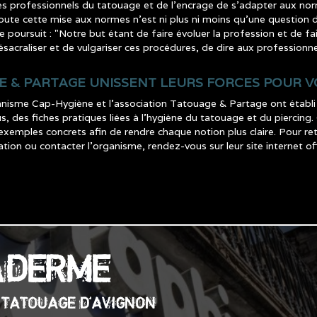
les professionnels du tatouage et de l’encrage de s’adapter aux norm
toute cette mise aux normes n’est ni plus ni moins qu’une question d
e poursuit : "Notre but étant de faire évoluer la profession et de f
acraliser et de vulgariser ces procédures, de dire aux professionne
E & PARTAGE UNISSENT LEURS FORCES POUR 
nisme Cap-Hygiène et l’association Tatouage & Partage ont établi 
, des fiches pratiques liées à l’hygiène du tatouage et du piercing. C
exemples concrets afin de rendre chaque notion plus claire. Pour r
n ou contacter l’organisme, rendez-vous sur leur site internet offi
ADERME
E TATOUAGE D'AVIGNON