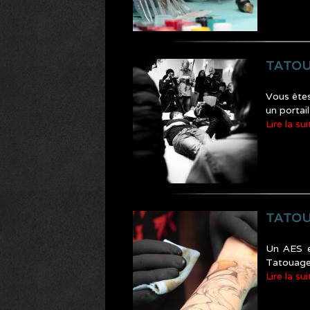
TATOU
Vous êtes
un portai
Lire la sui
TATOUA
Un AES e
Tatouage
Lire la sui