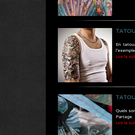
TATOU
En tatoua
l’exempl
Lire la sui
TATOU
Quels son
Partage.
Lire la sui