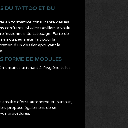
S DU TATTOO ET DU
ie en formatrice consultante dès les
s confrères. Si Alice Devillers a voulu
rofessionnels du tatouage. Forte de
rien ou peu a été fait pour la
oration d’un dossier appuyant la
e.
US FORME DE MODULES
mentaires attenant à l’hygiène telles
ensuite d’être autonome et, surtout,
llers propose également de se
e vos procédures.