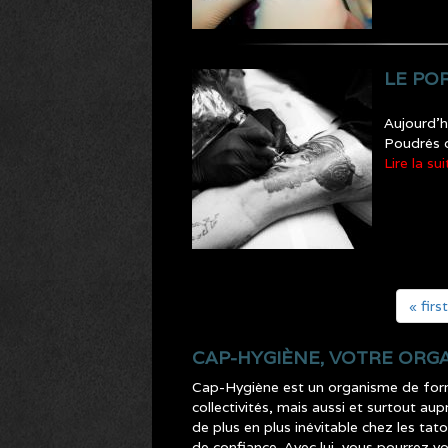
LE PO
Aujourd’h
Poudrés o
Lire la sui
« first
CAP-HYGIÈNE, VOTRE ORG
Cap-Hygiène est un organisme de format
collectivités, mais aussi et surtout a
de plus en plus inévitable chez les tat
de confiance. Avec lui, vous pourrez vo