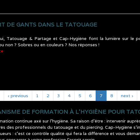
RT DE GANTS DANS LE TATOUAGE
ui, Tatouage & Partage et Cap-Hygiène font la lumière sur le port
u non ? Sobres ou en couleurs ? Nos réponses !
te
‹ previous
1
2
3
4
5
6
7
8
next ›
ANISME DE FORMATION À L’HYGIÈNE POUR TAT
ion continue axé sur l’hygiène. Sa raison d’être : intervenir auprè
uprès des professionnels du tatouage et du piercing. Cap-Hygiène s’i
oueurs : c’est ce contrôle qualité qui fera la différence et vous dém
us consacrer à votre profession l’esprit serein.