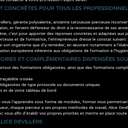
ET CONCRÈTES POUR TOUS LES PROFESSIONNEL
llers, gérante polyvalente, ancienne tatoueuse-pierceuse reconvert
ssion, et fervent défenseur du droit à la reconnaissance de ses ancien
ène, c’est pour apporter des réponses concrètes et adaptées aux p
ceuse et de formatrice, l’entrepreneuse dresse le constat suivant : 
 par son organisme que d’y remédier, en œuvrant notamment à l’élab
ation européenne inhérente aux obligations de formation à l’hygièn
TOIRES ET COMPLÉMENTAIRES DISPENSÉES SO
rtout des formations obligatoires, ainsi que des formations complé
traçabilité croisée
obligatoires de type protocole ou documents uniques
ues et de votre tableau de bord
 vous l’apprendre sous forme de modules, format vous permettant 
eur, chaque pierceur a ses propres méthodes de travail, Alice Devi
vec vous afin d’établir vos propres priorités et mettre en place tout
LICE DEVILLERS