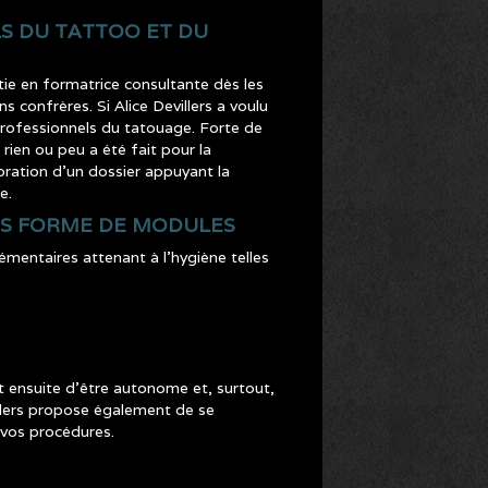
S DU TATTOO ET DU
ie en formatrice consultante dès les
s confrères. Si Alice Devillers a voulu
rofessionnels du tatouage. Forte de
rien ou peu a été fait pour la
oration d’un dossier appuyant la
e.
US FORME DE MODULES
mentaires attenant à l’hygiène telles
ensuite d’être autonome et, surtout,
llers propose également de se
e vos procédures.