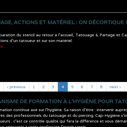
AGE, ACTIONS ET MATÉRIEL : ON DÉCORTIQUE !
paration du stencil au retour à l’accueil, Tatouage & Partage et 
tions d’un tatoueur et sur son matériel.
te
‹ previous
1
2
3
4
5
6
7
8
next ›
ANISME DE FORMATION À L’HYGIÈNE POUR TAT
ion continue axé sur l’hygiène. Sa raison d’être : intervenir auprè
uprès des professionnels du tatouage et du piercing. Cap-Hygiène s’i
oueurs : c’est ce contrôle qualité qui fera la différence et vous dém
us consacrer à votre profession l’esprit serein.