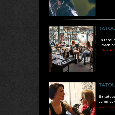
TATOU
En tatoua
! Précisi
Lire la sui
TATOU
En tatoua
sommes on
Lire la sui