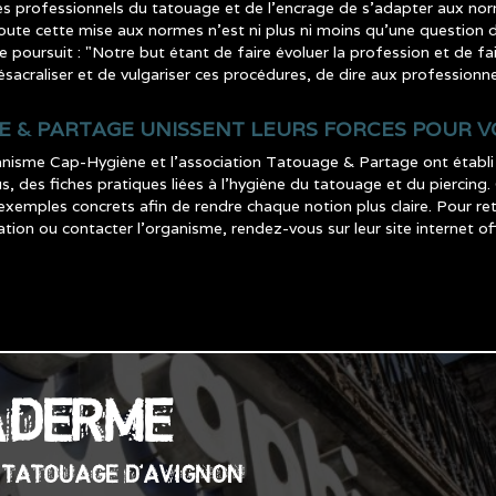
les professionnels du tatouage et de l’encrage de s’adapter aux norm
toute cette mise aux normes n’est ni plus ni moins qu’une question d
e poursuit : "Notre but étant de faire évoluer la profession et de f
acraliser et de vulgariser ces procédures, de dire aux professionne
E & PARTAGE UNISSENT LEURS FORCES POUR 
nisme Cap-Hygiène et l’association Tatouage & Partage ont établi 
, des fiches pratiques liées à l’hygiène du tatouage et du piercing. C
exemples concrets afin de rendre chaque notion plus claire. Pour r
n ou contacter l’organisme, rendez-vous sur leur site internet offi
ADERME
E TATOUAGE D'AVIGNON