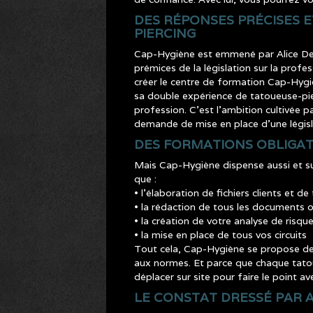
DES RÉPONSES PRÉCISES 
PIERCING
Cap-Hygiène est emmené par Alice Devi
prémices de la législation sur la profe
créer le centre de formation Cap-Hygi
sa double expérience de tatoueuse-pier
profession. C’est l’ambition cultivée
demande de mise en place d’une législ
DES FORMATIONS OBLIGA
Mais Cap-Hygiène dispense aussi et su
que :
• l’élaboration de fichiers clients et de 
• la rédaction de tous les documents 
• la création de votre analyse de risq
• la mise en place de tous vos circuits
Tout cela, Cap-Hygiène se propose de
aux normes. Et parce que chaque tatou
déplacer sur site pour faire le point a
LE CONSTAT DRESSÉ PAR A