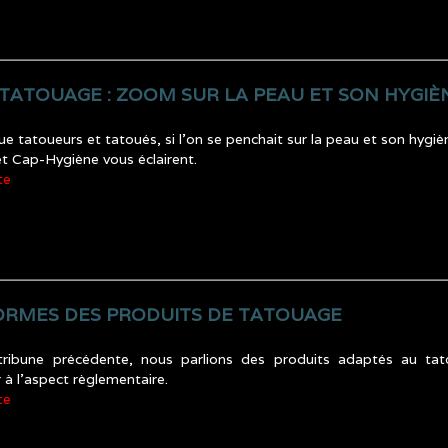
 TATOUAGE : ZOOM SUR LA PEAU ET SON HYGIÈ
ue tatoueurs et tatoués, si l’on se penchait sur la peau et son hyg
t Cap-Hygiène vous éclairent.
te
ORMES DES PRODUITS DE TATOUAGE
tribune précédente, nous parlions des produits adaptés au tato
r à l’aspect règlementaire.
te