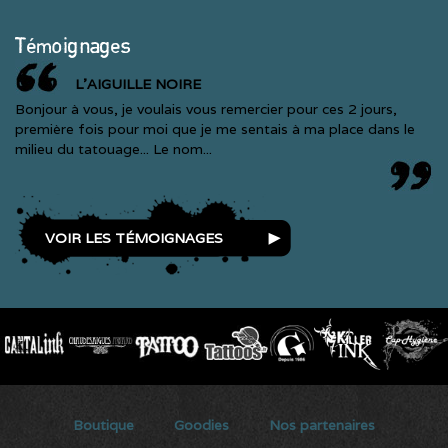
Témoignages
L'AIGUILLE NOIRE
Bonjour à vous, je voulais vous remercier pour ces 2 jours,
première fois pour moi que je me sentais à ma place dans le
milieu du tatouage... Le nom...
VOIR LES TÉMOIGNAGES
Secondary menu
Boutique
Goodies
Nos partenaires