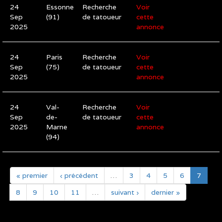
24
Essonne
Recherche
Voir
Sep
(91)
de tatoueur
cette
2025
annonce
24
Paris
Recherche
Voir
Sep
(75)
de tatoueur
cette
2025
annonce
24
Val-
Recherche
Voir
Sep
de-
de tatoueur
cette
2025
Marne
annonce
(94)
« premier
‹ précédent
…
3
4
5
6
7
8
9
10
11
…
suivant ›
dernier »