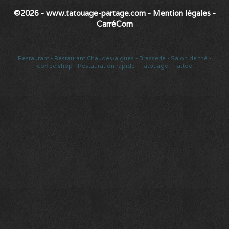
©2026 - www.tatouage-partage.com
-
Mention légales
-
CarréCom
Restaurant
-
Restaurant Chaudes-aigues
-
Brasserie
-
Salon de thé
-
coffee shop
-
Restauration rapide
-
Tatouage
-
Tattoo