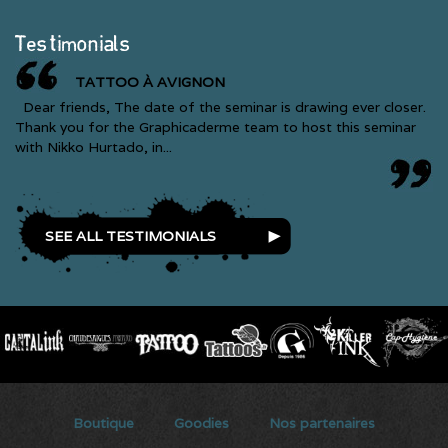
Testimonials
TATTOO À AVIGNON
Dear friends, The date of the seminar is drawing ever closer.
Thank you for the Graphicaderme team to host this seminar
with Nikko Hurtado, in...
SEE ALL TESTIMONIALS
Secondary menu
Boutique
Goodies
Nos partenaires