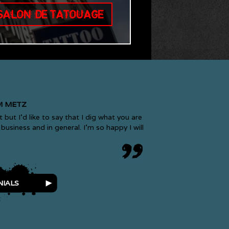
 SALON DE TATOUAGE
M METZ
t but I’d like to say that I dig what you are
business and in general. I’m so happy I will
NIALS