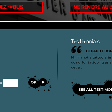
DEZ-VOUS
ME RENDRE AU
Testimonials
GERARD FRO
Hi, I’m not a tattoo artis
doing for tattooing as a 
get a...
OK
 =
SEE ALL TESTIMO