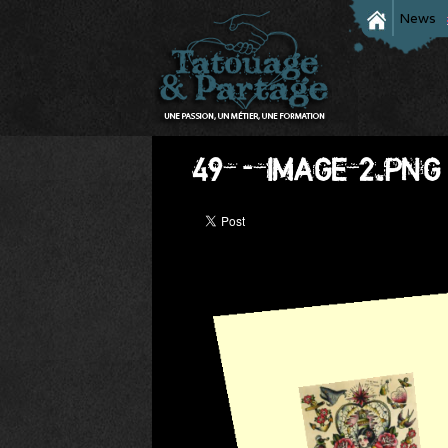
News
49_-_IMAGE_2.PNG