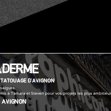
ADERME
E TATOUAGE D'AVIGNON
saigues.
smis à Tamara et Steven pour vos projets les plus ambitieux
0 AVIGNON