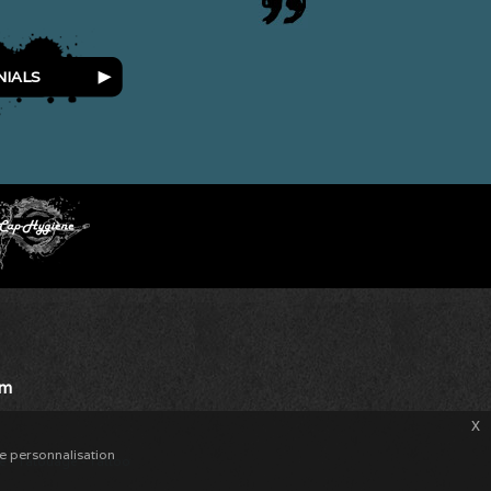
NIALS
om
x
de personnalisation
de
-
Tatouage
-
Tattoo