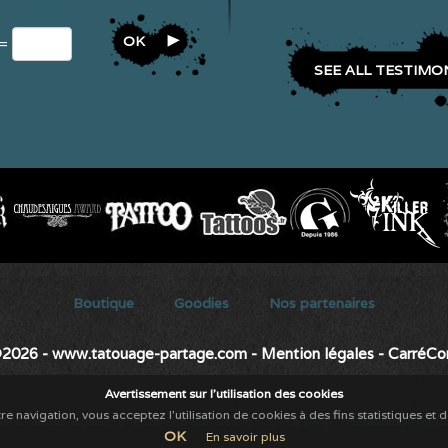
OK
 =
SEE ALL TESTIMO
Secondary menu
Boutique
Goodies
Nos partenaires
2026 - www.tatouage-partage.com
-
Mention légales
-
CarréC
Avertissement sur l'utilisation des cookies
re navigation, vous acceptez l'utilisation de cookies à des fins statistiques et 
ant Chaudes-aigues
-
Brasserie
-
Salon de thé
-
coffee shop
-
Restauration rapi
OK
En savoir plus