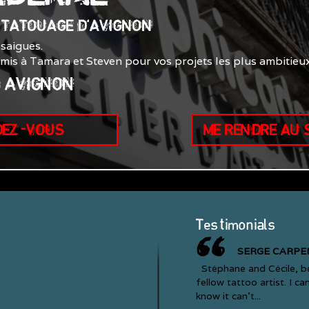
E TATOUAGE D'AVIGNON
saigues.
smis à Tamara et Steven pour vos projets les plus ambitieux
0 AVIGNON
DEZ-VOUS
ME RENDRE AU
Testimonials
SERGE CARPE
Stéphane and Cécile, bes
fellow tattoo artist. I c
know it can’t...