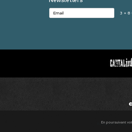
3 + 8
©
En poursuivant vot
Restaurant
-
Restaur