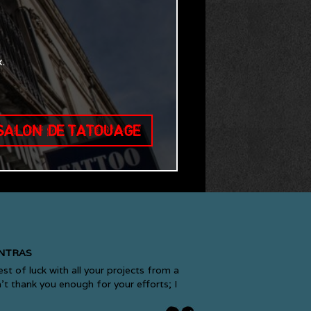
.
 SALON DE TATOUAGE
NTRAS
t of luck with all your projects from a
an’t thank you enough for your efforts; I