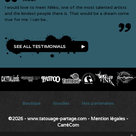
I would love to meet Nikko, one of the most talented artists
and the kindest people there is. That would be a dream come
true for me. I can be...
SEE ALL TESTIMONIALS
Secondary menu
Boutique
Goodies
Nos partenaires
©2026 - www.tatouage-partage.com
-
Mention légales
-
CarréCom
x