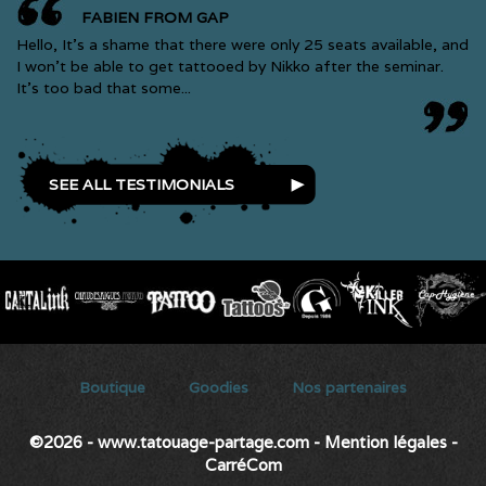
FABIEN FROM GAP
Hello, It’s a shame that there were only 25 seats available, and
I won’t be able to get tattooed by Nikko after the seminar.
It’s too bad that some...
SEE ALL TESTIMONIALS
Secondary menu
Boutique
Goodies
Nos partenaires
©2026 - www.tatouage-partage.com
-
Mention légales
-
CarréCom